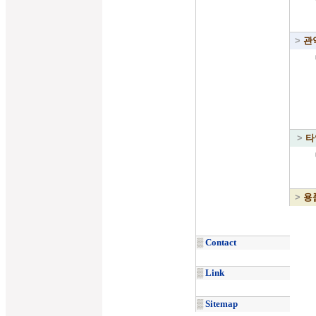
>
관
>
타
>
용
▒
Contact
▒
Link
▒
Sitemap