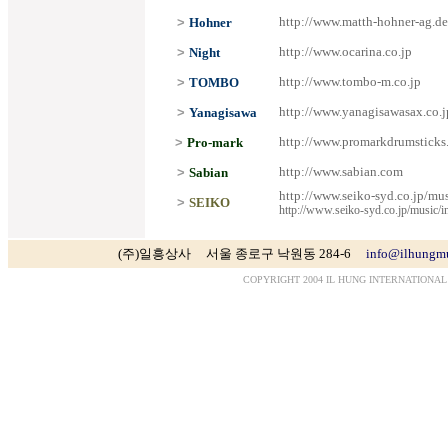
http://www.matth-hohner-ag.de
>
Hohner
http://www.ocarina.co.jp
>
Night
http://www.tombo-m.co.jp
>
TOMBO
http://www.yanagisawasax.co.j
>
Yanagisawa
http://www.promarkdrumsticks
>
Pro-mark
http://www.sabian.com
>
Sabian
http://www.seiko-syd.co.jp/mu
>
SEIKO
http://www.seiko-syd.co.jp/music/i
(주)일흥상사 서울 종로구 낙원동 284-6
info@ilhungm
COPYRIGHT 2004 IL HUNG INTERNATIONAL