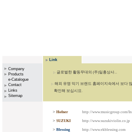
Link
▶
Company
▶
글로벌한 활동무대의 (주)일흥상사...
▷
Products
▶
e-Catalogue
▶
해외 유명 악기 브랜드 홈페이지속에서 보다 
▷
Contact
▶
Link
s
확인해 보십시요.
▶
Sitemap
▶
>
Hofner
http://www.musicgroup.co
m
/I
>
SUZUKI
http://www.s
u
z
ukiviolin.co.j
p
>
Blessing
http://
www.ekblessing.com