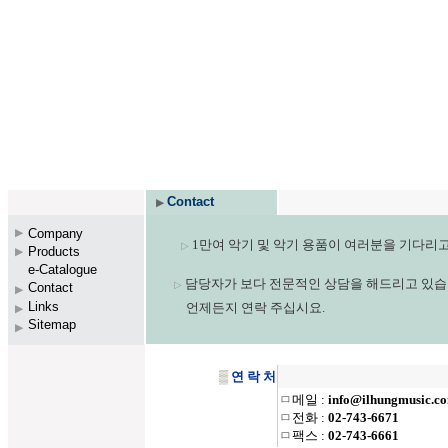
Contact
▶
Company
▶
1만여 악기 및 악기 용품이 여러분을 기다리고
▷
Products
▶
e-Catalogue
▶
담당자가 보다 전문적인 상담을 해드리고 있습
▷
Contact
▶
Link
s
언제든지 연락 주십시요.
▶
Sitemap
▶
▒
연 락 처
ㅁ
메일 :
info@ilhungmusic.c
ㅁ
전화 :
02-743-6671
ㅁ
팩스 :
02-743-6661