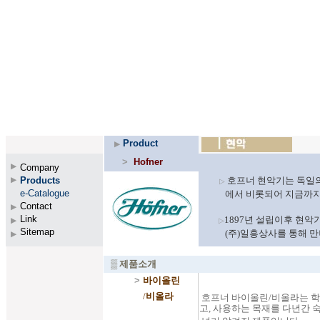
Product
▶
>
Hofner
▶
Company
Products
호프너 현악기는 독일의
▶
▷
e-Catalogue
에서 비롯되어 지금까지 그
▶
Contact
▶
Link
1897년 설립이후 현악
▶
▷
Sitemap
(주)일흥상사를 통해 만나
▶
▒
제품소개
>
바이올린
/
비올라
호프너 바이올린/비올라는 학
고, 사용하는 목재를 다년간